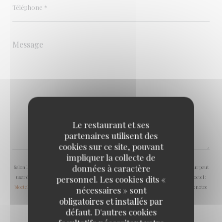
Le restaurant et ses
partenaires utilisent des
cookies sur ce site, pouvant
impliquer la collecte de
données à caractère
Selon l'article L.223-2 du code de la consommation, il est rappelé que le consommateur peut
user de son droit à s'inscrire sur la liste d'opposition au démarchage téléphonique Bloctel :
personnel. Les cookies dits «
bloctel.gouv.fr
. Pour plus d'informations sur le traitement de vos données, consultez notre
nécessaires » sont
politique de confidentialité
.
obligatoires et installés par
défaut. D'autres cookies