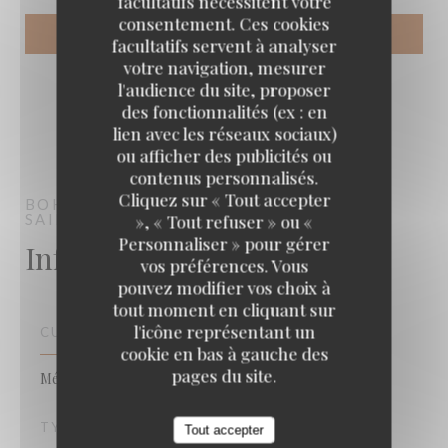
facultatifs nécessitent votre
consentement. Ces cookies
facultatifs servent à analyser
votre navigation, mesurer
l'audience du site, proposer
des fonctionnalités (ex : en
lien avec les réseaux sociaux)
ou afficher des publicités ou
contenus personnalisés.
Boho
Cliquez sur « Tout accepter
BOHO
RESTAURANT MÉDITERRANÉEN
SAINTE-MAXIME
», « Tout refuser » ou «
Personnaliser » pour gérer
Infos pratiques
vos préférences. Vous
pouvez modifier vos choix à
tout moment en cliquant sur
l'icône représentant un
CUISINE
cookie en bas à gauche des
pages du site.
Méditéranéenne, Fait maison, Produits frais
TYPE DE RESTAURANT
Tout accepter