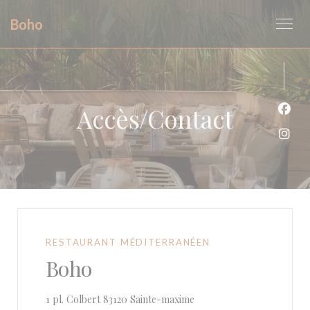
Personnalisation de vos choix en matière de cookies
Boho
Accès/Contact
Face
Inst
RESTAURANT MÉDITERRANÉEN
Boho
((ouvre une nouvelle fenêt
1 pl. Colbert 83120 Sainte-maxime